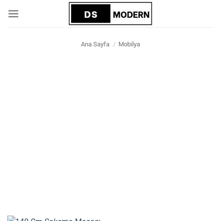
İçeriğe
atla
Ana Sayfa
/
Mobilya