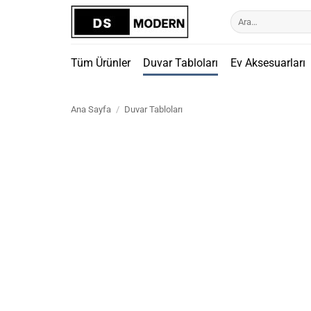
İçeriğe
Ara:
atla
Tüm Ürünler
Duvar Tabloları
Ev Aksesuarları
Ana Sayfa
/
Duvar Tabloları