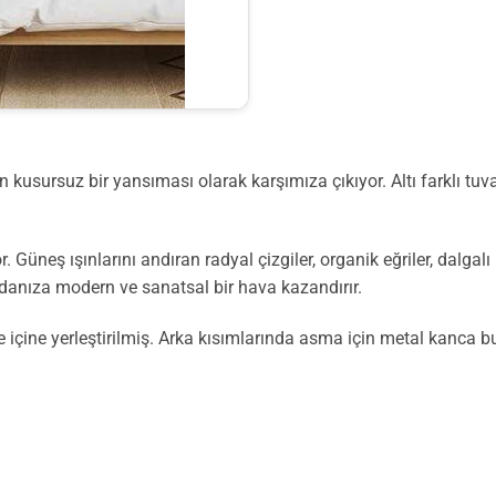
n kusursuz bir yansıması olarak karşımıza çıkıyor. Altı farklı tuv
or. Güneş ışınlarını andıran radyal çizgiler, organik eğriler, dalga
 odanıza modern ve sanatsal bir hava kazandırır.
çine yerleştirilmiş. Arka kısımlarında asma için metal kanca bul