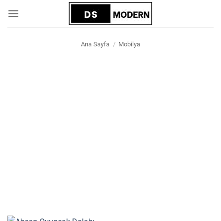
İçeriğe
atla
Ana Sayfa
/
Mobilya