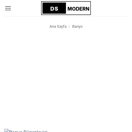
İçeriğe
atla
Ana Sayfa
/
Banyo