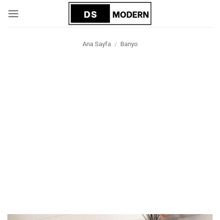
İçeriğe
atla
Ana Sayfa
/
Banyo