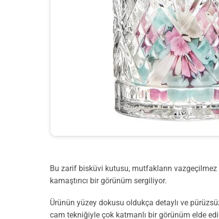
Bu zarif bisküvi kutusu, mutfakların vazgeçilmez 
kamaştırıcı bir görünüm sergiliyor.
Ürünün yüzey dokusu oldukça detaylı ve pürüzsüz. 
cam tekniğiyle çok katmanlı bir görünüm elde edi