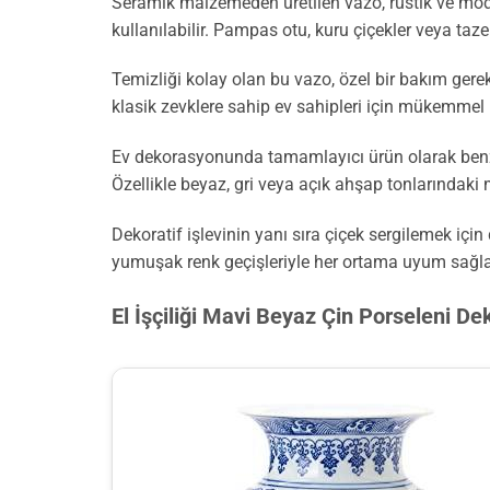
Seramik malzemeden üretilen vazo, rustik ve modern
kullanılabilir. Pampas otu, kuru çiçekler veya taz
Temizliği kolay olan bu vazo, özel bir bakım gere
klasik zevklere sahip ev sahipleri için mükemmel 
Ev dekorasyonunda tamamlayıcı ürün olarak benzer 
Özellikle beyaz, gri veya açık ahşap tonlarındaki 
Dekoratif işlevinin yanı sıra çiçek sergilemek için
yumuşak renk geçişleriyle her ortama uyum sağlay
El İşçiliği Mavi Beyaz Çin Porseleni De