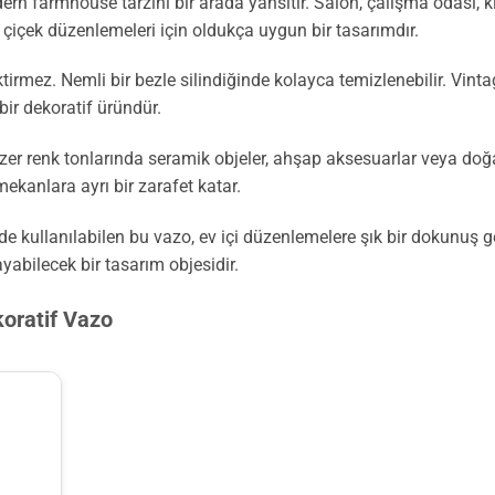
 farmhouse tarzını bir arada yansıtır. Salon, çalışma odası, kit
e çiçek düzenlemeleri için oldukça uygun bir tasarımdır.
ktirmez. Nemli bir bezle silindiğinde kolayca temizlenebilir. Vi
bir dekoratif üründür.
renk tonlarında seramik objeler, ahşap aksesuarlar veya doğal dok
mekanlara ayrı bir zarafet katar.
 de kullanılabilen bu vazo, ev içi düzenlemelere şık bir dokunuş ge
abilecek bir tasarım objesidir.
koratif Vazo