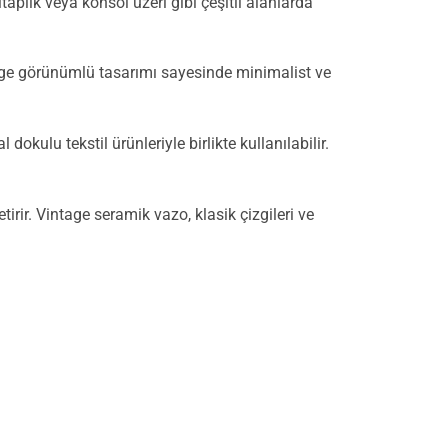
aplık veya konsol üzeri gibi çeşitli alanlarda
ntage görünümlü tasarımı sayesinde minimalist ve
ulu tekstil ürünleriyle birlikte kullanılabilir.
tirir. Vintage seramik vazo, klasik çizgileri ve