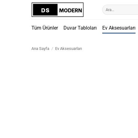
İçeriğe
Ara:
atla
Tüm Ürünler
Duvar Tabloları
Ev Aksesuarları
Ana Sayfa
/
Ev Aksesuarları