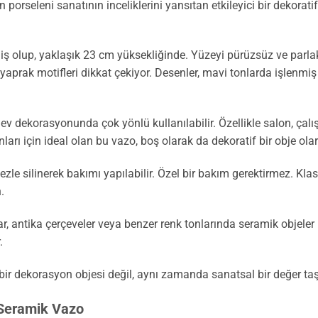
n porseleni sanatının inceliklerini yansıtan etkileyici bir dekora
miş olup, yaklaşık 23 cm yüksekliğinde. Yüzeyi pürüzsüz ve par
 yaprak motifleri dikkat çekiyor. Desenler, mavi tonlarda işlen
 ev dekorasyonunda çok yönlü kullanılabilir. Özellikle salon, çal
arı için ideal olan bu vazo, boş olarak da dekoratif bir obje olara
le silinerek bakımı yapılabilir. Özel bir bakım gerektirmez. Klas
.
, antika çerçeveler veya benzer renk tonlarında seramik objeler i
.
bir dekorasyon objesi değil, aynı zamanda sanatsal bir değer taş
 Seramik Vazo