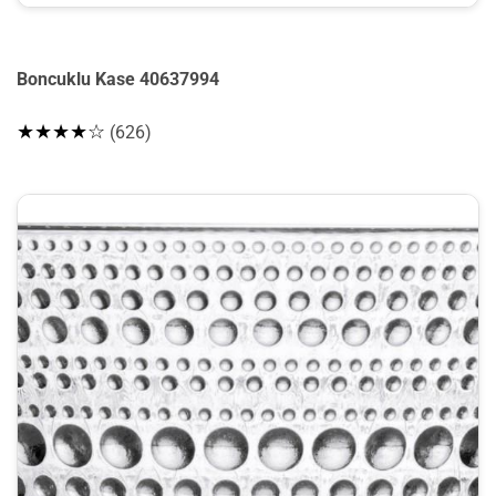
Boncuklu Kase 40637994
★★★★☆
(626)