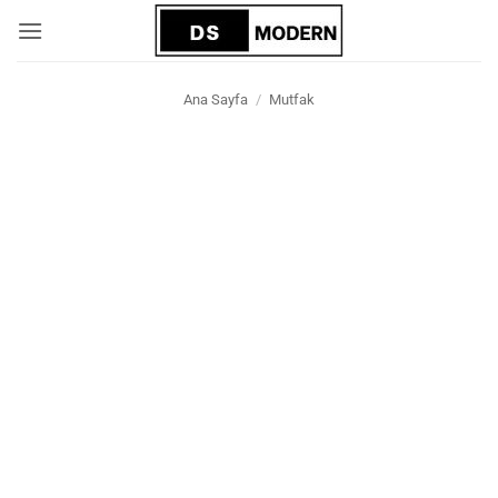
İçeriğe
atla
Ana Sayfa
/
Mutfak