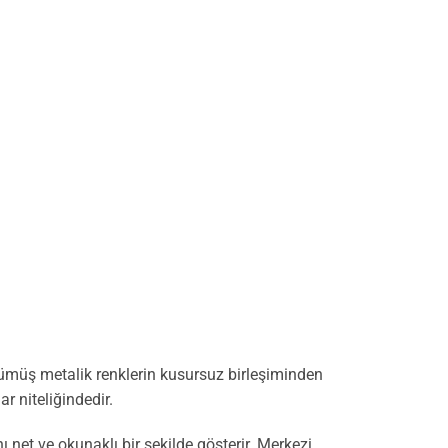
 gümüş metalik renklerin kusursuz birleşiminden
r niteliğindedir.
ı net ve okunaklı bir şekilde gösterir. Merkezi