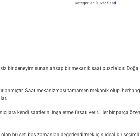
Kategoriler:
Duvar Saati
rsiz bir deneyim sunan ahşap bir mekanik saat puzzle’ıdır. Doğal 
zırlanmıştır. Saat mekanizması tamamen mekanik olup, herhangi b
lar.
ılara kendi saatlerini inşa etme fırsatı verir. Her bir parça öze
 olan bu set, boş zamanları değerlendirmek için ideal bir seçimdir