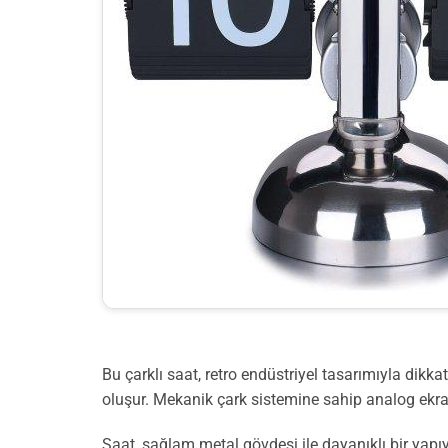
Bu çarklı saat, retro endüstriyel tasarımıyla dik
oluşur. Mekanik çark sistemine sahip analog ekranı
Saat, sağlam metal gövdesi ile dayanıklı bir yapıya