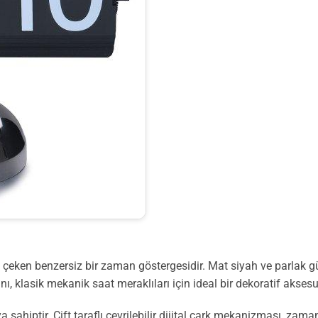
kat çeken benzersiz bir zaman göstergesidir. Mat siyah ve parlak
, klasik mekanik saat meraklıları için ideal bir dekoratif aksesua
 sahiptir. Çift taraflı çevrilebilir dijital çark mekanizması, zaman