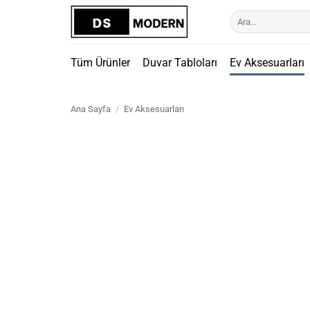
İçeriğe
Ara:
atla
Tüm Ürünler
Duvar Tabloları
Ev Aksesuarları
Ana Sayfa
/
Ev Aksesuarları