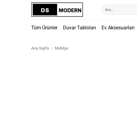
İçeriğe
Ara:
atla
Tüm Ürünler
Duvar Tabloları
Ev Aksesuarları
Ana Sayfa
/
Mobilya