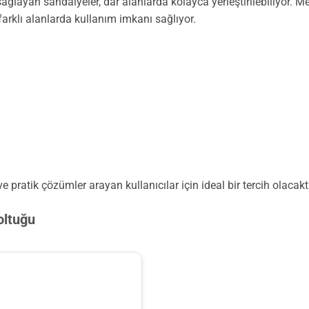
 sağlayan sandalyeler, dar alanlarda kolayca yerleştirilebiliyor. 
farklı alanlarda kullanım imkanı sağlıyor.
 pratik çözümler arayan kullanıcılar için ideal bir tercih olacaktı
oltuğu