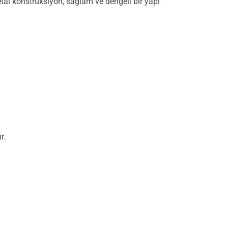
Metal konstrüksiyon, sağlam ve dengeli bir yapı
r.