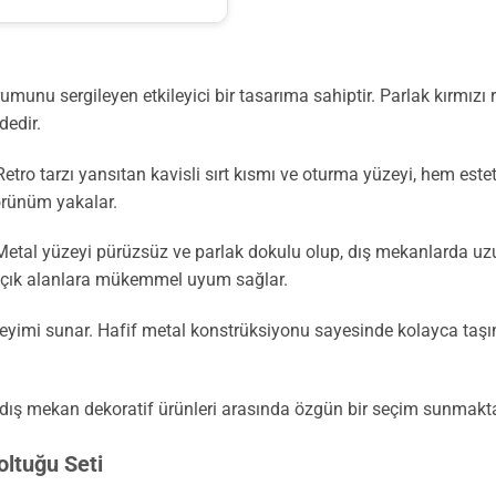
munu sergileyen etkileyici bir tasarıma sahiptir. Parlak kırmızı
dedir.
etro tarzı yansıtan kavisli sırt kısmı ve oturma yüzeyi, hem este
görünüm yakalar.
. Metal yüzeyi pürüzsüz ve parlak dokulu olup, dış mekanlarda uzun
 açık alanlara mükemmel uyum sağlar.
yimi sunar. Hafif metal konstrüksiyonu sayesinde kolayca taşın
 dış mekan dekoratif ürünleri arasında özgün bir seçim sunmakta
ltuğu Seti