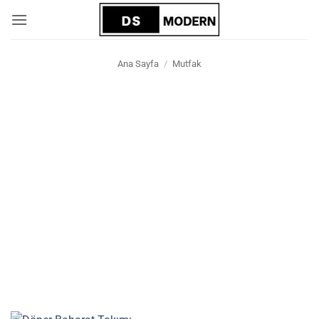
İçeriğe
atla
Ana Sayfa
/
Mutfak