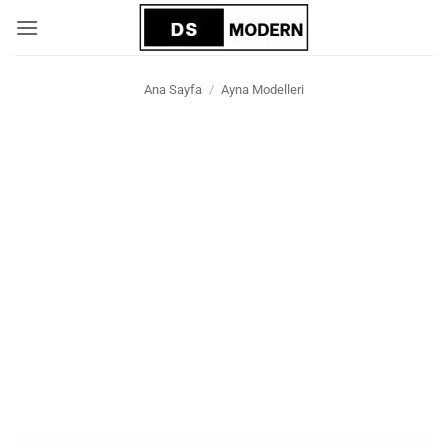
İçeriğe
atla
Ana Sayfa
/
Ayna Modelleri