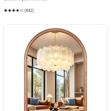
★★★★☆
(842)