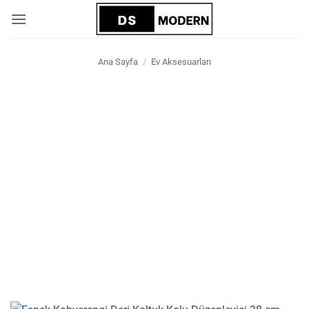
İçeriğe
atla
Ana Sayfa
/
Ev Aksesuarları