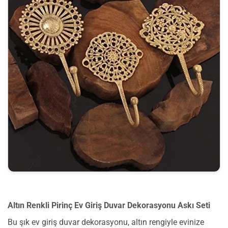
Altın Renkli Pirinç Ev Giriş Duvar Dekorasyonu Askı Seti
Bu şık ev giriş duvar dekorasyonu, altın rengiyle evinize