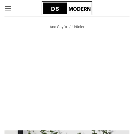
İçeriğe
atla
Ana Sayfa
/
Ürünler