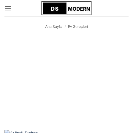
İçeriğe
atla
Ana Sayfa
/
Ev Gereçleri