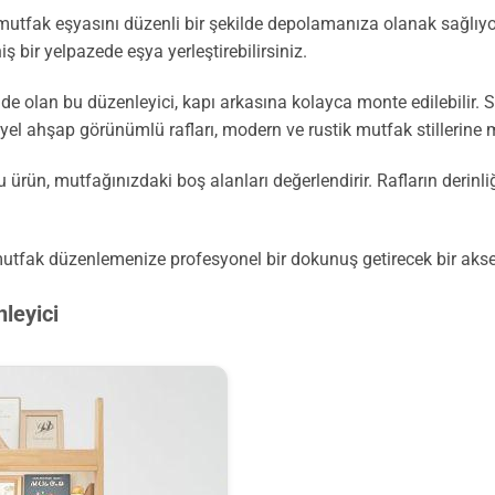
lü mutfak eşyasını düzenli bir şekilde depolamanıza olanak sağlıy
 bir yelpazede eşya yerleştirebilirsiniz.
de olan bu düzenleyici, kapı arkasına kolayca monte edilebilir.
riyel ahşap görünümlü rafları, modern ve rustik mutfak stilleri
 ürün, mutfağınızdaki boş alanları değerlendirir. Rafların derinli
 mutfak düzenlemenize profesyonel bir dokunuş getirecek bir aks
leyici