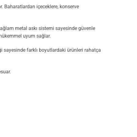
or. Baharatlardan içeceklere, konserve
 Sağlam metal askı sistemi sayesinde güvenle
ne mükemmel uyum sağlar.
ği sayesinde farklı boyutlardaki ürünleri rahatça
esuar.