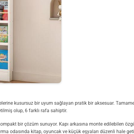
lerine kusursuz bir uyum sağlayan pratik bir aksesuar. Tamamen 
miş olup, 6 farklı rafa sahiptir.
k kompakt bir çözüm sunuyor. Kapı arkasına monte edilebilen özgü
urma odasında kitap, oyuncak ve küçük eşyaları düzenli hale get