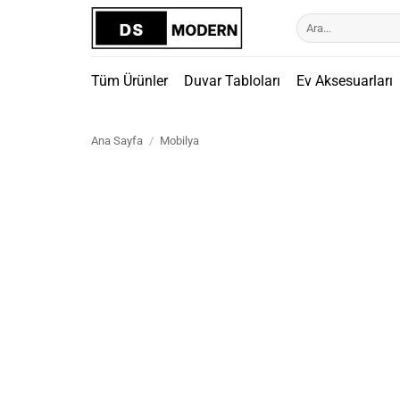
İçeriğe
Ara:
atla
Tüm Ürünler
Duvar Tabloları
Ev Aksesuarları
Ana Sayfa
/
Mobilya