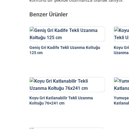
konforlu bir şekilde oturmanıza olanak tanıyor.
Benzer Ürünler
Geniş Gri Kadife Tekli Uzanma Koltuğu
Koyu Gri
125 cm
Uzanma 
Koyu Gri Katlanabilir Tekli Uzanma
Yumuşak
Koltuğu 76×241 cm
Katlanab