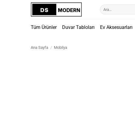
İçeriğe
Ara:
atla
Tüm Ürünler
Duvar Tabloları
Ev Aksesuarları
Ana Sayfa
/
Mobilya