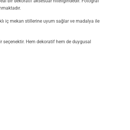
eal bir dekoratif aksesuar niteliğindedir. Fotoğraf
unmaktadır.
rklı iç mekan stillerine uyum sağlar ve madalya ile
 bir seçenektir. Hem dekoratif hem de duygusal