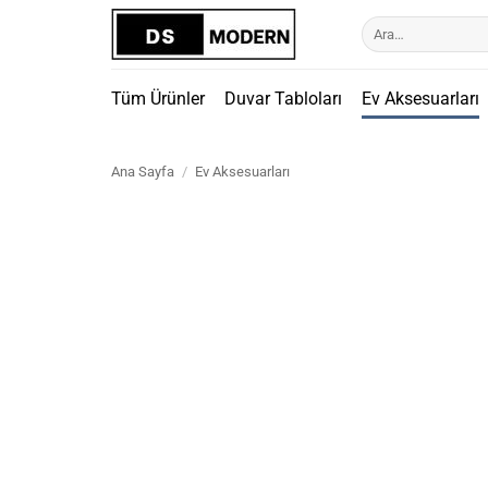
İçeriğe
Ara:
atla
Tüm Ürünler
Duvar Tabloları
Ev Aksesuarları
Ana Sayfa
/
Ev Aksesuarları