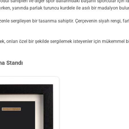
dül sahipleri ve diğer spor dallarındaki başarılı sporcular için id
ırken, yanında parlak turuncu kurdele ile asılı bir madalyon bul
enle sergileyen bir tasarıma sahiptir. Çerçevenin siyah rengi, fa
irmek, onları özel bir şekilde sergilemek isteyenler için mükemmel
ma Standı