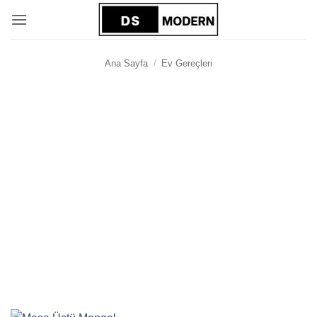
İçeriğe
atla
Ana Sayfa
/
Ev Gereçleri