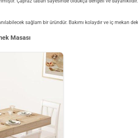
anmıştır. Çapraz taban sayesinde oldukça dengeli ve dayanıklıdı
nılabilecek sağlam bir üründür. Bakımı kolaydır ve iç mekan de
emek Masası