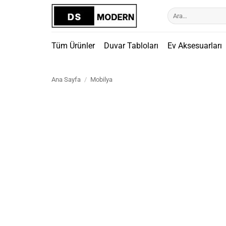
İçeriğe
Ara:
atla
Tüm Ürünler
Duvar Tabloları
Ev Aksesuarları
Ana Sayfa
/
Mobilya