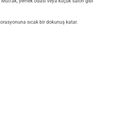
r. Mutfak, yemek odası veya küçük salon gibi
korasyonuna sıcak bir dokunuş katar.