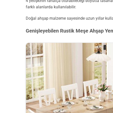
4 yetişkinin rahatça oturabileceği boyutta tasarl
farklı alanlarda kullanılabilir.
Doğal ahşap malzeme sayesinde uzun yıllar kulla
Genişleyebilen Rustik Meşe Ahşap Y