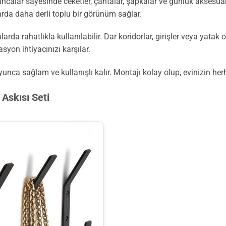
ncalar sayesinde ceketler, çantalar, şapkalar ve günlük aksesuarla
arda daha derli toplu bir görünüm sağlar.
rda rahatlıkla kullanılabilir. Dar koridorlar, girişler veya yatak 
yon ihtiyacınızı karşılar.
nca sağlam ve kullanışlı kalır. Montajı kolay olup, evinizin herhan
Askısı Seti