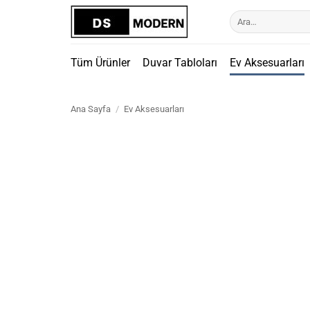
İçeriğe
Ara:
atla
Tüm Ürünler
Duvar Tabloları
Ev Aksesuarları
Ana Sayfa
/
Ev Aksesuarları