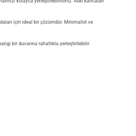
rınızı kolayca yerleştirebilirsiniz. Askı kancaları
odaları için ideal bir çözümdür. Minimalist ve
gi bir duvarına rahatlıkla yerleştirilebilir.