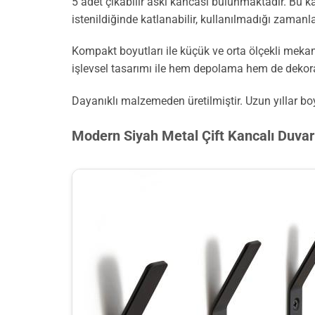
5 adet çıkabilir askı kancası bulunmaktadır. Bu ka
istenildiğinde katlanabilir, kullanılmadığı zamanl
Kompakt boyutları ile küçük ve orta ölçekli mekanla
işlevsel tasarımı ile hem depolama hem de dekoras
Dayanıklı malzemeden üretilmiştir. Uzun yıllar boyu
Modern Siyah Metal Çift Kancalı Duvar 