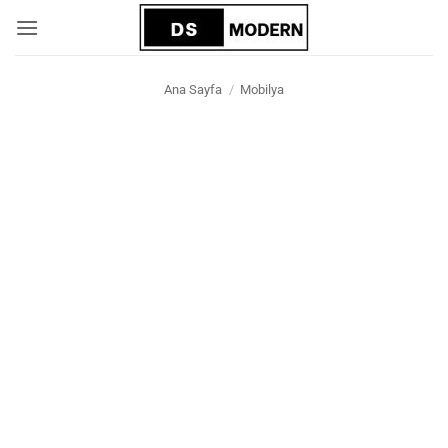
İçeriğe
atla
Ana Sayfa
/
Mobilya