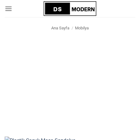
İçeriğe
atla
Ana Sayfa
/
Mobilya