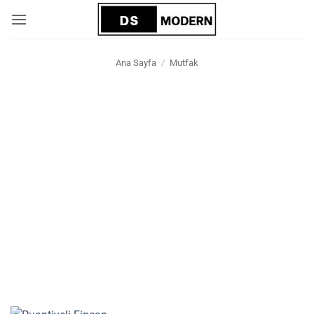
İçeriğe
atla
Ana Sayfa
/
Mutfak