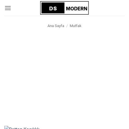
İçeriğe
atla
Ana Sayfa
/
Mutfak