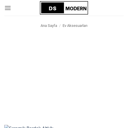
İçeriğe
atla
Ana Sayfa
/
Ev Aksesuarları