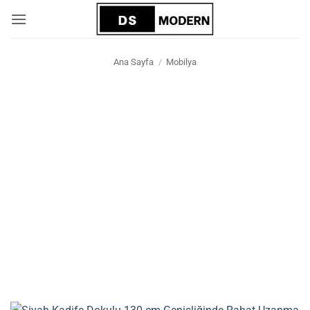
İçeriğe
atla
Ana Sayfa
/
Mobilya