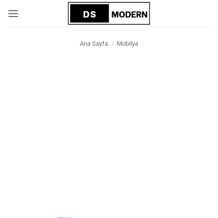
İçeriğe
atla
Ana Sayfa
/
Mobilya