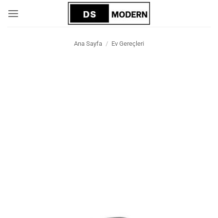
İçeriğe
atla
Ana Sayfa
/
Ev Gereçleri