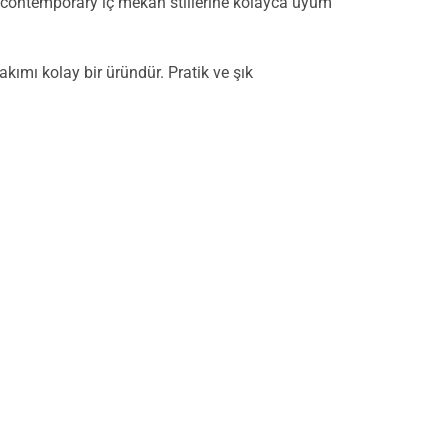
ve contemporary iç mekan stillerine kolayca uyum
kımı kolay bir üründür. Pratik ve şık