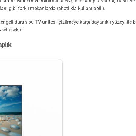
ı artırır. Modern ve minimalist çizgilere sahip tasarımı, klasik 
ı gibi farklı mekanlarda rahatlıkla kullanılabilir.
geli duran bu TV ünitesi, çizilmeye karşı dayanıklı yüzeyi ile ba
eltecektir.
aplık