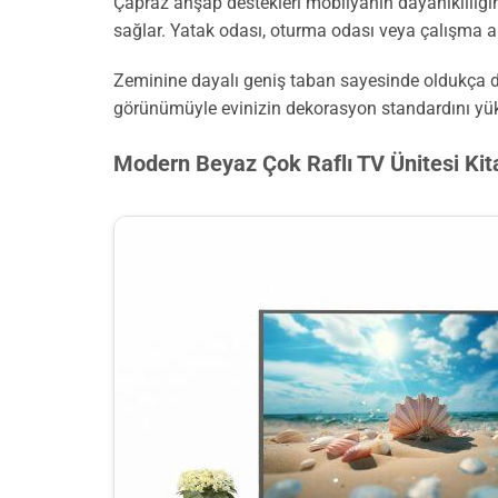
Çapraz ahşap destekleri mobilyanın dayanıklılığın
sağlar. Yatak odası, oturma odası veya çalışma alan
Zeminine dayalı geniş taban sayesinde oldukça den
görünümüyle evinizin dekorasyon standardını yüks
Modern Beyaz Çok Raflı TV Ünitesi Kit