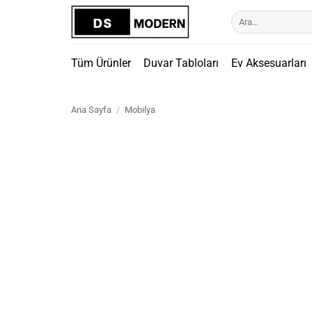
İçeriğe
Ara:
atla
Tüm Ürünler
Duvar Tabloları
Ev Aksesuarları
Ana Sayfa
/
Mobilya