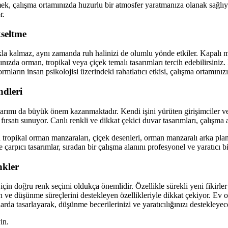
k, çalışma ortamınızda huzurlu bir atmosfer yaratmanıza olanak sağlıyor
r.
kseltme
la kalmaz, aynı zamanda ruh halinizi de olumlu yönde etkiler. Kapalı me
dınızda orman, tropikal veya çiçek temalı tasarımları tercih edebilirsiniz
 formların insan psikolojisi üzerindeki rahatlatıcı etkisi, çalışma ortamınız
dleri
rımı da büyük önem kazanmaktadır. Kendi işini yürüten girişimciler vey
 fırsatı sunuyor. Canlı renkli ve dikkat çekici duvar tasarımları, çalışm
tropikal orman manzaraları, çiçek desenleri, orman manzaralı arka planl
 çarpıcı tasarımlar, sıradan bir çalışma alanını profesyonel ve yaratıcı 
nkler
r için doğru renk seçimi oldukça önemlidir. Özellikle sürekli yeni fikir
an ve düşünme süreçlerini destekleyen özellikleriyle dikkat çekiyor. Ev o
nlarda tasarlayarak, düşünme becerilerinizi ve yaratıcılığınızı destekleyec
in.