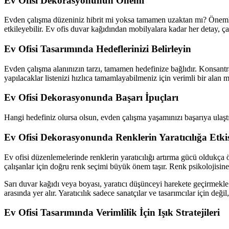
Ev Ofisi Dekorasyonunun Önemi
Evden çalışma düzeniniz hibrit mi yoksa tamamen uzaktan mı? Önemli ol
etkileyebilir. Ev ofis duvar kağıdından mobilyalara kadar her detay, ça
Ev Ofisi Tasarımında Hedeflerinizi Belirleyin
Evden çalışma alanınızın tarzı, tamamen hedefinize bağlıdır. Konsantra
yapılacaklar listenizi hızlıca tamamlayabilmeniz için verimli bir alan 
Ev Ofisi Dekorasyonunda Başarı İpuçları
Hangi hedefiniz olursa olsun, evden çalışma yaşamınızı başarıya ulaşt
Ev Ofisi Dekorasyonunda Renklerin Yaratıcılığa Etki
Ev ofisi düzenlemelerinde renklerin yaratıcılığı artırma gücü oldukça ön
çalışanlar için doğru renk seçimi büyük önem taşır. Renk psikolojisine gö
Sarı duvar kağıdı veya boyası, yaratıcı düşünceyi harekete geçirmekle
arasında yer alır. Yaratıcılık sadece sanatçılar ve tasarımcılar için değ
Ev Ofisi Tasarımında Verimlilik İçin Işık Stratejileri