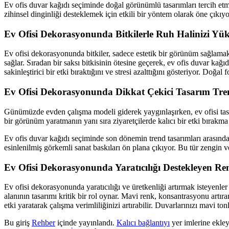
Ev ofis duvar kağıdı seçiminde doğal görünümlü tasarımları tercih etme
zihinsel dinginliği desteklemek için etkili bir yöntem olarak öne çıkıyo
Ev Ofisi Dekorasyonunda Bitkilerle Ruh Halinizi Yü
Ev ofisi dekorasyonunda bitkiler, sadece estetik bir görünüm sağlamak
sağlar. Sıradan bir saksı bitkisinin ötesine geçerek, ev ofis duvar kağı
sakinleştirici bir etki bıraktığını ve stresi azalttığını gösteriyor. Doğal
Ev Ofisi Dekorasyonunda Dikkat Çekici Tasarım Tren
Günümüzde evden çalışma modeli giderek yaygınlaşırken, ev ofisi tasa
bir görünüm yaratmanın yanı sıra ziyaretçilerde kalıcı bir etki bırakma
Ev ofis duvar kağıdı seçiminde son dönemin trend tasarımları arasında 
esinlenilmiş görkemli sanat baskıları ön plana çıkıyor. Bu tür zengin ve
Ev Ofisi Dekorasyonunda Yaratıcılığı Destekleyen Re
Ev ofisi dekorasyonunda yaratıcılığı ve üretkenliği artırmak isteyenle
alanının tasarımı kritik bir rol oynar. Mavi renk, konsantrasyonu artır
etki yaratarak çalışma verimliliğinizi artırabilir. Duvarlarınızı mavi to
Bu giriş
Rehber
içinde yayınlandı.
Kalıcı bağlantıyı
yer imlerine ekley