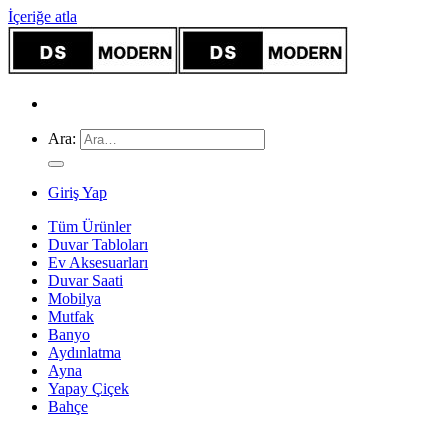
İçeriğe atla
Ara:
Giriş Yap
Tüm Ürünler
Duvar Tabloları
Ev Aksesuarları
Duvar Saati
Mobilya
Mutfak
Banyo
Aydınlatma
Ayna
Yapay Çiçek
Bahçe