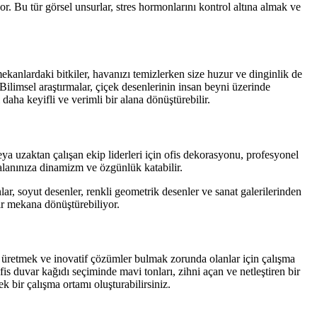
. Bu tür görsel unsurlar, stres hormonlarını kontrol altına almak ve
kanlardaki bitkiler, havanızı temizlerken size huzur ve dinginlik de
. Bilimsel araştırmalar, çiçek desenlerinin insan beyni üzerinde
ı daha keyifli ve verimli bir alana dönüştürebilir.
a uzaktan çalışan ekip liderleri için ofis dekorasyonu, profesyonel
a alanınıza dinamizm ve özgünlük katabilir.
ar, soyut desenler, renkli geometrik desenler ve sanat galerilerinden
bir mekana dönüştürebiliyor.
ler üretmek ve inovatif çözümler bulmak zorunda olanlar için çalışma
fis duvar kağıdı seçiminde mavi tonları, zihni açan ve netleştiren bir
ek bir çalışma ortamı oluşturabilirsiniz.