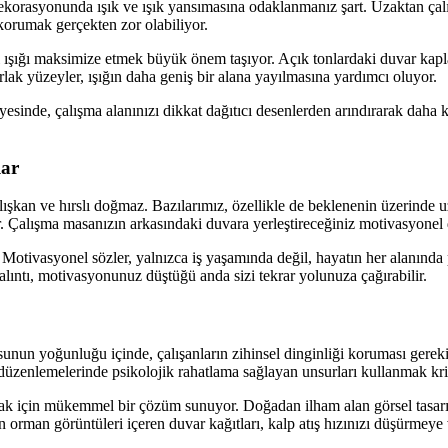
 dekorasyonunda ışık ve ışık yansımasına odaklanmanız şart. Uzaktan çal
korumak gerçekten zor olabiliyor.
l ışığı maksimize etmek büyük önem taşıyor. Açık tonlardaki duvar kapl
rlak yüzeyler, ışığın daha geniş bir alana yayılmasına yardımcı oluyor.
ayesinde, çalışma alanınızı dikkat dağıtıcı desenlerden arındırarak daha ko
lar
n ve hırslı doğmaz. Bazılarımız, özellikle de beklenenin üzerinde uzay
. Çalışma masanızın arkasındaki duvara yerleştireceğiniz motivasyonel d
. Motivasyonel sözler, yalnızca iş yaşamında değil, hayatın her alanında p
lıntı, motivasyonunuz düştüğü anda sizi tekrar yolunuza çağırabilir.
nun yoğunluğu içinde, çalışanların zihinsel dinginliği koruması gerekiy
i düzenlemelerinde psikolojik rahatlama sağlayan unsurları kullanmak kri
k için mükemmel bir çözüm sunuyor. Doğadan ilham alan görsel tasarımlar
n orman görüntüleri içeren duvar kağıtları, kalp atış hızınızı düşürmeye