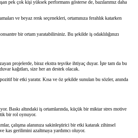
ışan pek çok kişi yüksek performans gösterse de, bazılarımız daha
amaları ve beyaz renk seçenekleri, ortamınıza ferahlık katarken
nsantre bir ortam yaratabilirsiniz. Bu şekilde iş odaklılığınızı
an projelerde, biraz ekstra teşvike ihtiyaç duyar. İşte tam da bu
uvar kağıtları, size her an destek olacak.
ozitif bir etki yaratır. Kısa ve öz şekilde sunulan bu sözler, anında
or. Baskı altındaki iş ortamlarında, küçük bir miktar stres motive
tik bir rol oynuyor.
, çalışma alanınıza sakinleştirici bir etki katarak zihinsel
 ve kas gerilimini azaltmaya yardımcı oluyor.