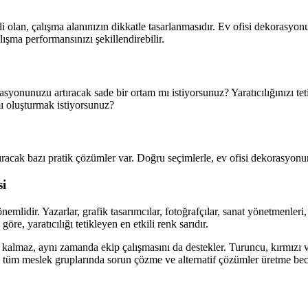
an, çalışma alanınızın dikkatle tasarlanmasıdır. Ev ofisi dekorasyonund
lışma performansınızı şekillendirebilir.
syonunuzu artıracak sade bir ortam mı istiyorsunuz? Yaratıcılığınızı te
mı oluşturmak istiyorsunuz?
ıracak bazı pratik çözümler var. Doğru seçimlerle, ev ofisi dekorasyonu
si
emlidir. Yazarlar, grafik tasarımcılar, fotoğrafçılar, sanat yönetmenleri
re, yaratıcılığı tetikleyen en etkili renk sarıdır.
 kalmaz, aynı zamanda ekip çalışmasını da destekler. Turuncu, kırmızı v
il, tüm meslek gruplarında sorun çözme ve alternatif çözümler üretme becer