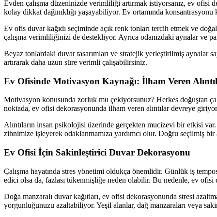
Evden çalışma düzeninizde verimliliği artırmak istiyorsanız, ev ofisi
kolay dikkat dağınıklığı yaşayabiliyor. Ev ortamında konsantrasyonu 
Ev ofis duvar kağıdı seçiminde açık renk tonları tercih etmek ve doğa
çalışma verimliliğinizi de destekliyor. Ayrıca odanızdaki aynalar ve pa
Beyaz tonlardaki duvar tasarımları ve stratejik yerleştirilmiş aynalar s
artırarak daha uzun süre verimli çalışabilirsiniz.
Ev Ofisinde Motivasyon Kaynağı: İlham Veren Alıntı
Motivasyon konusunda zorluk mu çekiyorsunuz? Herkes doğuştan çalışka
noktada, ev ofisi dekorasyonunda ilham veren alıntılar devreye giriyor
Alıntıların insan psikolojisi üzerinde gerçekten mucizevi bir etkisi var
zihnimize işleyerek odaklanmamıza yardımcı olur. Doğru seçilmiş bir a
Ev Ofisi İçin Sakinleştirici Duvar Dekorasyonu
Çalışma hayatında stres yönetimi oldukça önemlidir. Günlük iş temposu
edici olsa da, fazlası tükenmişliğe neden olabilir. Bu nedenle, ev ofis
Doğa manzaralı duvar kağıtları, ev ofisi dekorasyonunda stresi azaltma
yorgunluğunuzu azaltabiliyor. Yeşil alanlar, dağ manzaraları veya saki