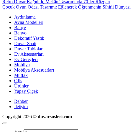
Retro Duvar Kağıdı:İç Mekân Tasarımında 70’ler Rüzgarı
Çocuk Oyun Odası Tasarımı: Eğlenerek Öğrenmenin Sihirli Dünyası
Aydınlatma
Ayna Modelleri
Bahçe
Banyo
Dekoratif Yastık
Duvar Saati
Duvar Tabloları
Ev Aksesuarları
Ev Gereçleri
Mobilya
Mobilya Aksesuarları
Mutfak
Ofis
Ürünler
Yapay Çiçek
Rehber
İletişim
Copyright 2026 ©
duvarsusleri.com