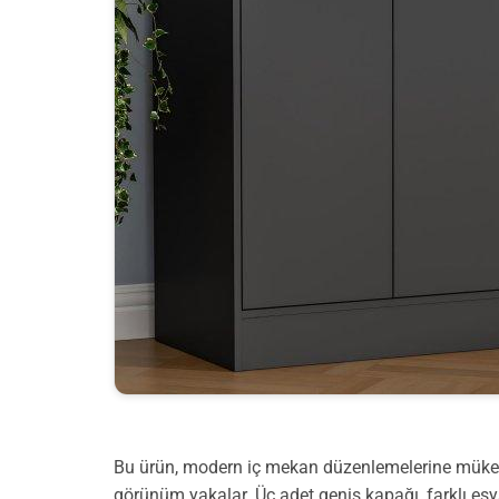
Bu ürün, modern iç mekan düzenlemelerine müke
görünüm yakalar. Üç adet geniş kapağı, farklı eşya