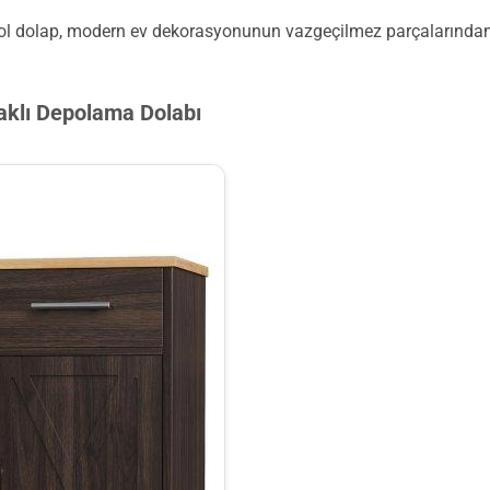
l dolap, modern ev dekorasyonunun vazgeçilmez parçalarından bi
klı Depolama Dolabı