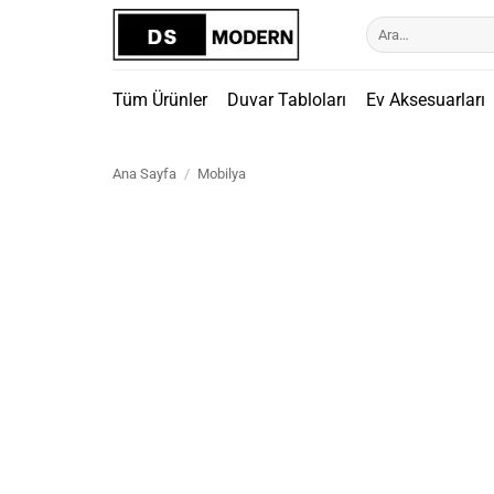
İçeriğe
Ara:
atla
Tüm Ürünler
Duvar Tabloları
Ev Aksesuarları
Ana Sayfa
/
Mobilya