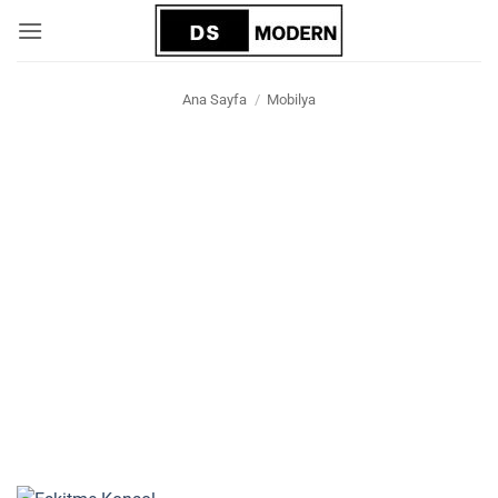
İçeriğe
atla
Ana Sayfa
/
Mobilya