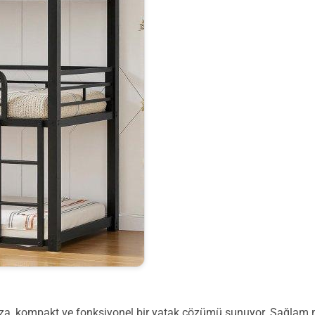
anza, kompakt ve fonksiyonel bir yatak çözümü sunuyor. Sağlam m