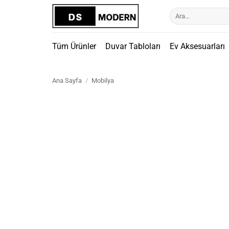
İçeriğe
Ara:
atla
Tüm Ürünler
Duvar Tabloları
Ev Aksesuarları
Ana Sayfa
/
Mobilya