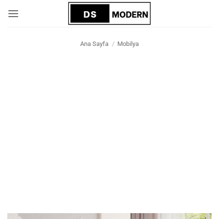
İçeriğe
atla
Ana Sayfa
/
Mobilya