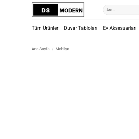
İçeriğe
Ara:
atla
Tüm Ürünler
Duvar Tabloları
Ev Aksesuarları
Ana Sayfa
/
Mobilya