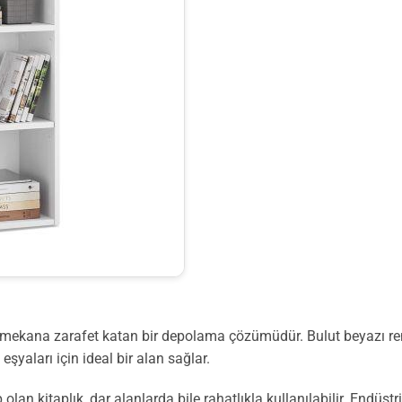
 mekana zarafet katan bir depolama çözümüdür. Bulut beyazı rengi
 eşyaları için ideal bir alan sağlar.
olan kitaplık, dar alanlarda bile rahatlıkla kullanılabilir. Endü