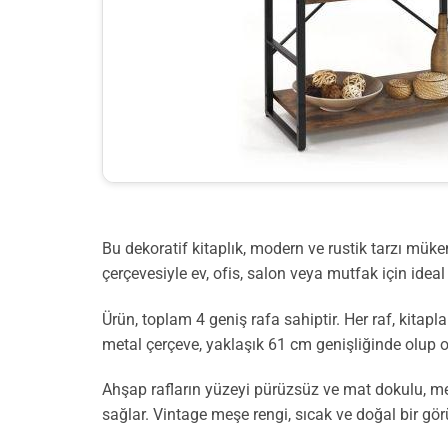
Bu dekoratif kitaplık, modern ve rustik tarzı müke
çerçevesiyle ev, ofis, salon veya mutfak için ide
Ürün, toplam 4 geniş rafa sahiptir. Her raf, kitapl
metal çerçeve, yaklaşık 61 cm genişliğinde olup o
Ahşap rafların yüzeyi pürüzsüz ve mat dokulu, me
sağlar. Vintage meşe rengi, sıcak ve doğal bir gö