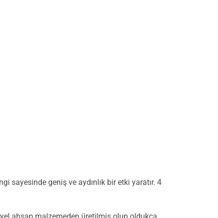
 sayesinde geniş ve aydınlık bir etki yaratır. 4
striyel ahşap malzemeden üretilmiş olup oldukça