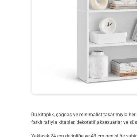
Bu kitaplık, çağdaş ve minimalist tasarımıyla her
farklı rafıyla kitaplar, dekoratif aksesuarlar ve süs
Yaklaşık 24 cm derinliğe ve 43 cm genişliğe sahip 