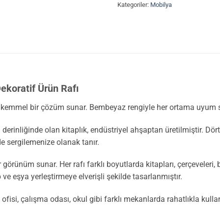
Kategoriler:
Mobilya
ekoratif Ürün Rafı
kemmel bir çözüm sunar. Bembeyaz rengiyle her ortama uyum sağ
rinliğinde olan kitaplık, endüstriyel ahşaptan üretilmiştir. Dört a
lde sergilemenize olanak tanır.
örünüm sunar. Her rafı farklı boyutlarda kitapları, çerçeveleri, b
ve eşya yerleştirmeye elverişli şekilde tasarlanmıştır.
fisi, çalışma odası, okul gibi farklı mekanlarda rahatlıkla kulla