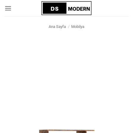
İçeriğe
atla
Ana Sayfa
/
Mobilya