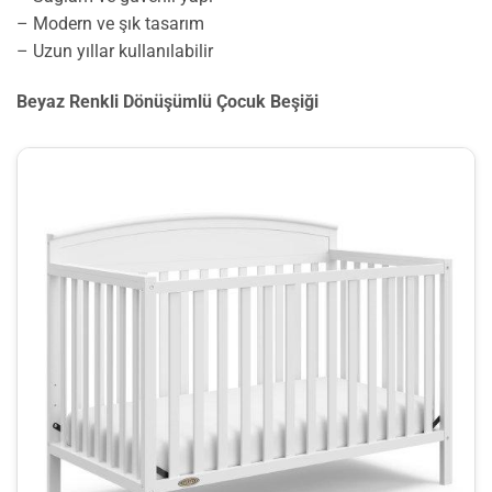
– Modern ve şık tasarım
– Uzun yıllar kullanılabilir
Beyaz Renkli Dönüşümlü Çocuk Beşiği