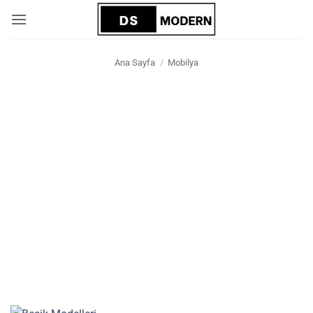
İçeriğe
atla
Ana Sayfa
/
Mobilya