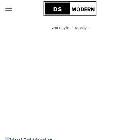
İçeriğe
atla
Ana Sayfa
/
Mobilya