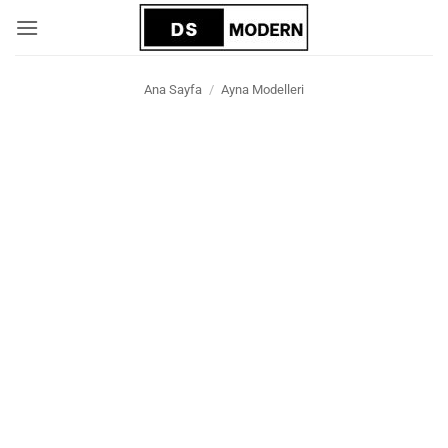
İçeriğe
atla
Ana Sayfa
/
Ayna Modelleri