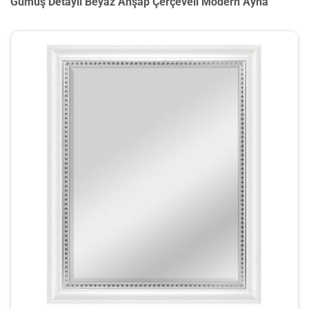
Gümüş Detaylı Beyaz Ahşap Çerçeveli Modern Ayna