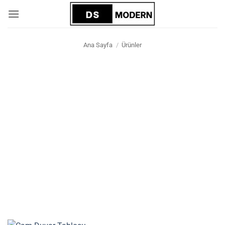
İçeriğe
atla
Ana Sayfa
/
Ürünler