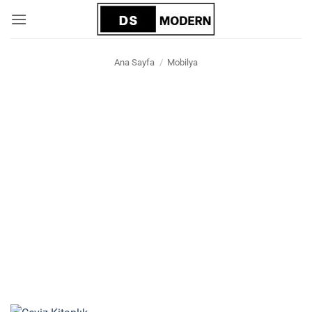
İçeriğe
atla
Ana Sayfa
/
Mobilya