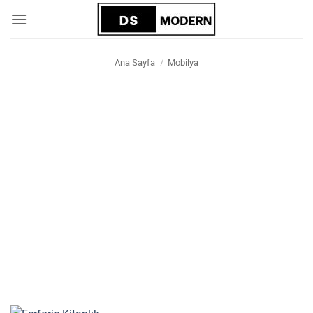
İçeriğe
atla
Ana Sayfa
/
Mobilya