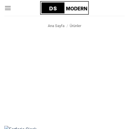
İçeriğe
atla
Ana Sayfa
/
Ürünler