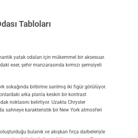
dası Tabloları
omantik yatak odaları için mükemmel bir aksesuar.
aki eser, şehir manzarasında kırmızı şemsiyeli
 sokağında birbirine sarılmış iki figür görülüyor.
tonlardaki arka planla keskin bir kontrast
k noktasını belirliyor. Uzakta Chrysler
bu da sahneye karakteristik bir New York atmosferi
 oluşturduğu bulanık ve akışkan fırça darbeleriyle