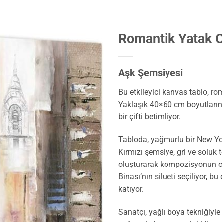
Romantik Yatak O
Aşk Şemsiyesi
Bu etkileyici kanvas tablo, r
Yaklaşık 40×60 cm boyutlarınd
bir çifti betimliyor.
Tabloda, yağmurlu bir New York
Kırmızı şemsiye, gri ve soluk 
oluşturarak kompozisyonun oda
Binası’nın silueti seçiliyor, 
katıyor.
Sanatçı, yağlı boya tekniğiyle