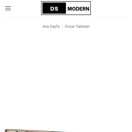
İçeriğe
atla
Ana Sayfa
/
Duvar Tabloları