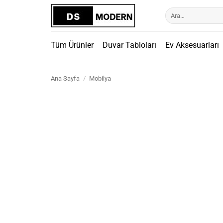
İçeriğe
Ara:
atla
Tüm Ürünler
Duvar Tabloları
Ev Aksesuarları
Ana Sayfa
/
Mobilya