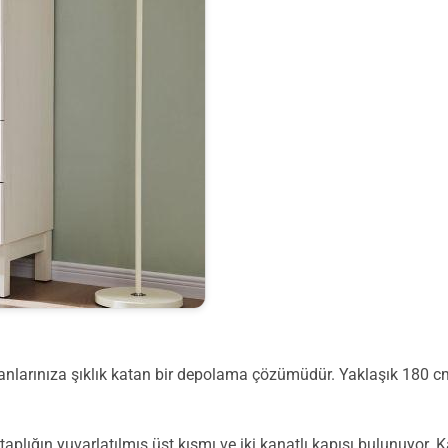
alanlarınıza şıklık katan bir depolama çözümüdür. Yaklaşık 180
plığın yuvarlatılmış üst kısmı ve iki kanatlı kapısı bulunuyor. Ka