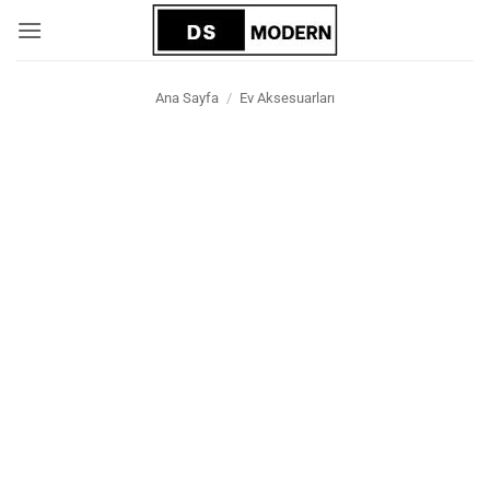
İçeriğe
atla
Ana Sayfa
/
Ev Aksesuarları