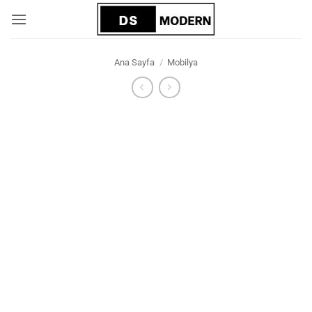
İçeriğe
atla
Ana Sayfa
/
Mobilya